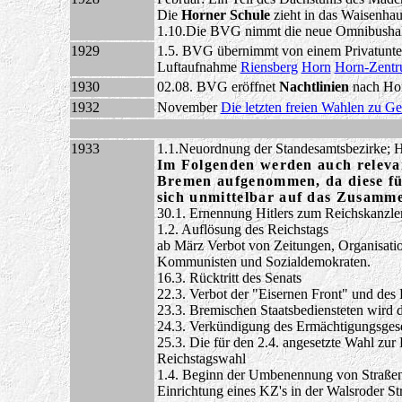
Die
Horner Schule
zieht in das Waisenhau
1.10.Die BVG nimmt die neue Omnibushalle
1929
1.5. BVG übernimmt von einem Privatunt
Luftaufnahme
Riensberg
Horn
Horn-Zent
1930
02.08. BVG eröffnet
Nachtlinien
nach Hor
1932
November
Die letzten freien Wahlen zu G
1933
1.1.Neuordnung der Standesamtsbezirke; Ho
Im Folgenden werden auch releva
Bremen aufgenommen, da diese für
sich unmittelbar auf das Zusamm
30.1. Ernennung Hitlers zum Reichskanzle
1.2. Auflösung des Reichstags
ab März Verbot von Zeitungen, Organisatio
Kommunisten und Sozialdemokraten.
16.3. Rücktritt des Senats
22.3. Verbot der "Eisernen Front" und des
23.3. Bremischen Staatsbediensteten wird
24.3. Verkündigung des Ermächtigungsges
25.3. Die für den 2.4. angesetzte Wahl zur B
Reichstagswahl
1.4. Beginn der Umbenennung von Straße
Einrichtung eines KZ's in der Walsroder 