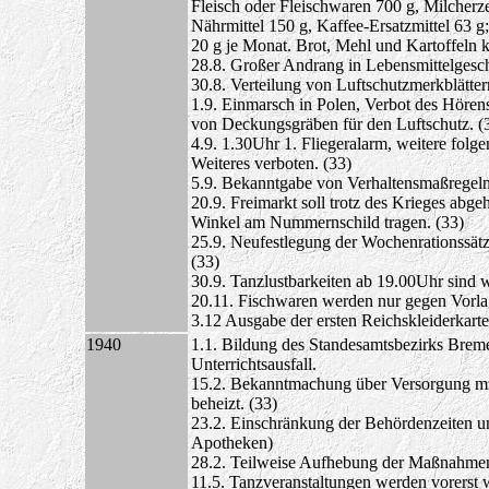
Fleisch oder Fleischwaren 700 g, Milcherz
Nährmittel 150 g, Kaffee-Ersatzmittel 63 g;
20 g je Monat. Brot, Mehl und Kartoffeln 
28.8. Großer Andrang in Lebensmittelgesc
30.8. Verteilung von Luftschutzmerkblätter
1.9. Einmarsch in Polen, Verbot des Hören
von Deckungsgräben für den Luftschutz. (
4.9. 1.30Uhr 1. Fliegeralarm, weitere folg
Weiteres verboten. (33)
5.9. Bekanntgabe von Verhaltensmaßregeln 
20.9. Freimarkt soll trotz des Krieges abg
Winkel am Nummernschild tragen. (33)
25.9. Neufestlegung der Wochenrationssätze
(33)
30.9. Tanzlustbarkeiten ab 19.00Uhr sind w
20.11. Fischwaren werden nur gegen Vorla
3.12 Ausgabe der ersten Reichskleiderkarte
1940
1.1. Bildung des Standesamtsbezirks Brem
Unterrichtsausfall.
15.2. Bekanntmachung über Versorgung mi
beheizt. (33)
23.2. Einschränkung der Behördenzeiten u
Apotheken)
28.2. Teilweise Aufhebung der Maßnahmen
11.5. Tanzveranstaltungen werden vorerst w