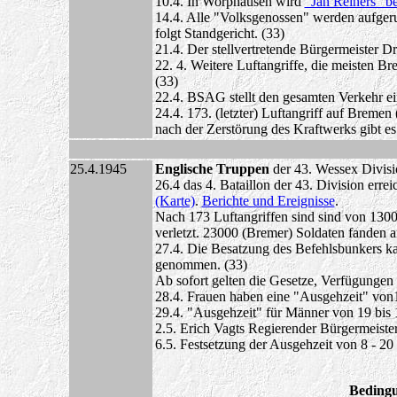
10.4. In Worphausen wird
"Jan Reiners" b
14.4. Alle "Volksgenossen" werden aufger
folgt Standgericht. (33)
21.4. Der stellvertretende Bürgermeister D
22. 4. Weitere Luftangriffe, die meisten Br
(33)
22.4. BSAG stellt den gesamten Verkehr ei
24.4. 173. (letzter) Luftangriff auf Bremen 
nach der Zerstörung des Kraftwerks gibt e
25.4.1945
Englische Truppen
der 43. Wessex Divisio
26.4 das 4. Bataillon der 43. Division err
(Karte)
.
Berichte und Ereignisse
.
Nach 173 Luftangriffen sind sind von 13
verletzt. 23000 (Bremer) Soldaten fanden 
27.4. Die Besatzung des Befehlsbunkers k
genommen. (33)
Ab sofort gelten die Gesetze, Verfügungen
28.4. Frauen haben eine "Ausgehzeit" von1
29.4. "Ausgehzeit" für Männer von 19 bis 
2.5. Erich Vagts Regierender Bürgermeiste
6.5. Festsetzung der Ausgehzeit von 8 - 20
Bedingu