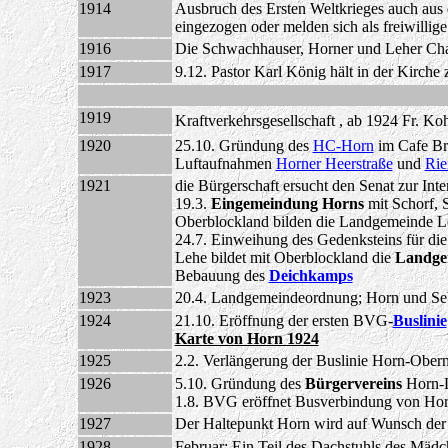
1914
Ausbruch des Ersten Weltkrieges auch au
eingezogen oder melden sich als freiwillig
1916
Die Schwachhauser, Horner und Leher Cha
1917
9.12. Pastor Karl König hält in der Kirche
1919
Kraftverkehrsgesellschaft , ab 1924 Fr. Ko
1920
25.10. Gründung des
HC-Horn
im Cafe Br
Luftaufnahmen
Horner Heerstraße
und
Rie
1921
die Bürgerschaft ersucht den Senat zur Int
19.3.
Eingemeindung Horns
mit Schorf, 
Oberblockland bilden die Landgemeinde L
24.7. Einweihung des Gedenksteins für die 
Lehe bildet mit Oberblockland die
Landge
Bebauung des
Deichkamps
1923
20.4. Landgemeindeordnung; Horn und Seb
1924
21.10. Eröffnung der ersten BVG-
Buslinie
Karte von Horn 1924
1925
2.2. Verlängerung der Buslinie Horn-Obern
1926
5.10. Gründung des
Bürgervereins
Horn-L
1.8. BVG eröffnet Busverbindung von Hor
1927
Der Haltepunkt Horn wird auf Wunsch der
1928
Februar: Ein Teil des Dachstuhls des Mäd