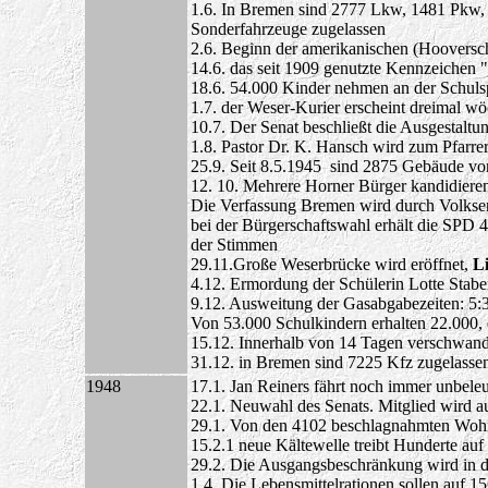
1.6. In Bremen sind 2777 Lkw, 1481 Pkw,
Sonderfahrzeuge zugelassen
2.6. Beginn der amerikanischen (Hooversc
14.6. das seit 1909 genutzte Kennzeichen
18.6. 54.000 Kinder nehmen an der Schulsp
1.7. der Weser-Kurier erscheint dreimal wö
10.7. Der Senat beschließt die Ausgestaltu
1.8. Pastor Dr. K. Hansch wird zum Pfarr
25.9. Seit 8.5.1945 sind 2875 Gebäude von
12. 10. Mehrere Horner Bürger kandidieren
Die Verfassung Bremen wird durch Volks
bei der Bürgerschaftswahl erhält die SP
der Stimmen
29.11.Große Weserbrücke wird eröffnet,
Li
4.12. Ermordung der Schülerin Lotte Stab
9.12. Ausweitung der Gasabgabezeiten: 5:3
Von 53.000 Schulkindern erhalten 22.000, 
15.12. Innerhalb von 14 Tagen verschwand
31.12. in Bremen sind 7225 Kfz zugelasse
1948
17.1. Jan Reiners fährt noch immer unbeleu
22.1. Neuwahl des Senats. Mitglied wird a
29.1. Von den 4102 beschlagnahmten Woh
15.2.1 neue Kältewelle treibt Hunderte auf
29.2. Die Ausgangsbeschränkung wird in 
1.4. Die Lebensmittelrationen sollen auf 1