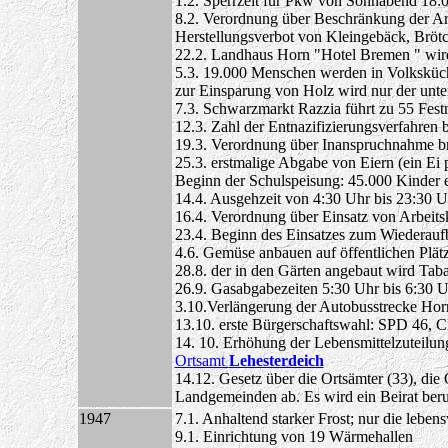
1.2. Sperrzeit für Pkw von Sonnabend 18:
8.2. Verordnung über Beschränkung der Arb
Herstellungsverbot von Kleingebäck, Brö
22.2. Landhaus Horn "Hotel Bremen " wi
5.3. 19.000 Menschen werden in Volksküch
zur Einsparung von Holz wird nur der unter
7.3. Schwarzmarkt Razzia führt zu 55 Fes
12.3. Zahl der Entnazifizierungsverfahren 
19.3. Verordnung über Inanspruchnahme br
25.3. erstmalige Abgabe von Eiern (ein Ei 
Beginn der Schulspeisung: 45.000 Kinder e
14.4. Ausgehzeit von 4:30 Uhr bis 23:30 U
16.4. Verordnung über Einsatz von Arbeits
23.4. Beginn des Einsatzes zum Wiederau
4.6. Gemüse anbauen auf öffentlichen Plä
28.8. der in den Gärten angebaut wird Taba
26.9. Gasabgabezeiten 5:30 Uhr bis 6:30 U
3.10.Verlängerung der Autobusstrecke Horn
13.10. erste Bürgerschaftswahl: SPD 46
14. 10. Erhöhung der Lebensmittelzuteilun
Ortsamt
Lehesterdeich
14.12. Gesetz über die Ortsämter (33), die
Landgemeinden ab. Es wird ein Beirat beruf
1947
7.1. Anhaltend starker Frost; nur die lebe
9.1. Einrichtung von 19 Wärmehallen