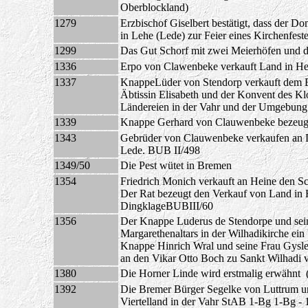
Oberblockland)
1279
Erzbischof Giselbert bestätigt, dass der D
in Lehe (
Lede)
zur Feier eines Kirchenfest
1299
Das Gut Schorf mit zwei Meierhöfen und 
1336
Erpo von Clawenbeke verkauft Land in H
1337
KnappeLüder von Stendorp verkauft dem B
Äbtissin Elisabeth und der Konvent des Kl
Ländereien in der Vahr und der Umgebun
1339
Knappe Gerhard von Clauwenbeke bezeugt
1343
Gebrüder von Clauwenbeke verkaufen an Di
Lede. BUB II/498
1349/50
Die Pest wütet in Bremen
1354
Friedrich Monich verkauft an Heine den Sc
Der Rat bezeugt den Verkauf von Land in
DingklageBUBIII/60
1356
Der Knappe Luderus de Stendorpe und sein
Margarethenaltars in der Wilhadikirche ein 
Knappe Hinrich Wral und seine Frau Gysle
an den Vikar Otto Boch zu Sankt Wilhadi v
1380
Die Horner Linde wird erstmalig erwähnt 
1392
Die Bremer Bürger Segelke von Luttrum u
Viertelland in der Vahr StAB 1-Bg 1-Bg -