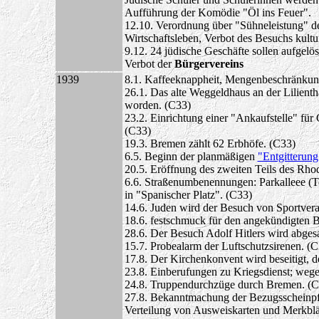
Aufführung der Komödie "Öl ins Feuer".
12.10. Verordnung über "Sühneleistung" d
Wirtschaftsleben, Verbot des Besuchs kultu
9.12. 24 jüdische Geschäfte sollen aufgelös
Verbot der
Bürgervereins
1939
8.1. Kaffeeknappheit, Mengenbeschränku
26.1. Das alte Weggeldhaus an der Lilienth
worden. (C33)
23.2. Einrichtung einer "Ankaufstelle" für 
(C33)
19.3. Bremen zählt 62 Erbhöfe. (C33)
6.5. Beginn der planmäßigen
"Entgitterung
20.5. Eröffnung des zweiten Teils des Rh
6.6. Straßenumbenennungen: Parkalleee (Te
in "Spanischer Platz". (C33)
14.6. Juden wird der Besuch von Sportvera
18.6. festschmuck für den angekündigten 
28.6. Der Besuch Adolf Hitlers wird abges
15.7. Probealarm der Luftschutzsirenen. (C
17.8. Der Kirchenkonvent wird beseitigt, 
23.8. Einberufungen zu Kriegsdienst; weg
24.8. Truppendurchzüge durch Bremen. (C
27.8. Bekanntmachung der Bezugsscheinpf
Verteilung von Ausweiskarten und Merkblät