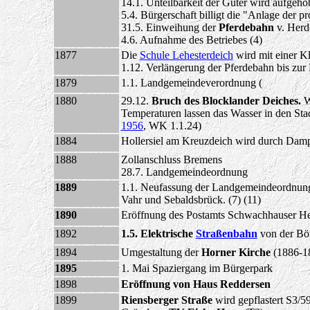
14.1. Unteilbarkeit der Güter wird aufgeho
5.4. Bürgerschaft billigt die "Anlage der 
31.5. Einweihung der
Pferdebahn
v. Herd
4.6. Aufnahme des Betriebes (4)
1877
Die
Schule Lehesterdeich
wird mit einer K
1.12. Verlängerung der Pferdebahn bis zur
1879
1.1. Landgemeindeverordnung (
1880
29.12.
Bruch des Blocklander Deiches.
W
Temperaturen lassen das Wasser in den Stad
1956
, WK 1.1.24)
1884
Hollersiel am Kreuzdeich wird durch Damp
1888
Zollanschluss Bremens
28.7. Landgemeindeordnung
1889
1.1. Neufassung der Landgemeindeordnung
Vahr und Sebaldsbrück. (7) (11)
1890
Eröffnung des Postamts Schwachhauser He
1892
1.5. Elektrische
Straßenbahn
von der Bör
1894
Umgestaltung der
Horner Kirche
(1886-18
1895
1. Mai Spaziergang im Bürgerpark
1898
Eröffnung von Haus Reddersen
1899
Riensberger Straße
wird gepflastert S3/5