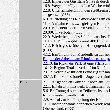
12.8. Erwerb der Gaststätte St. Pauli durc
16.8. Wegen der Olympischen Woche wird d
22.8. Unterrichtsbeginn in den stadtbremi
ausgesetzt. (C33)
6.9. Aufstellung des Rickmers-Steins im 
11.9. Aufnahme des zweigleisigen Betrieb
20.9. Nebeneinanderfahren von Radfahrern
20.00Uhr verboten. (C33)
22.9. Wiederbeginn des Schulunterrichts, He
11.10. In Bremen gibt es rund 400 Erbhöfe
1.12. Reichsgesetz über die Hitlerjugend: 
(C33)
4.12. Einführung von Kundenlisten zur ger
Beginn der Arbeiten am
Rhododendronp
22.10. Im Rickmers Park ist eine Pflanzu
14.12. Beginn Totalausverkauf im Kaufhaus
23.12. Vordrucke für den Fettbezug für Janu
30.12. Den konfessionellen Jugendverbände
1937
21.1. Ausgabe von Butter nur noch auf Kun
22.1. Ernährungshilfswerk: Einsammeln vo
5.6. Eröffnung des ersten Teilbereichs des
Rhododendrongesellschaft). (C33)
2.9. Aufruf zur Entrümpelung der Böden 
11.9. Inbetriebnahme der neuen Wendeschle
Oberneuland. (C33)