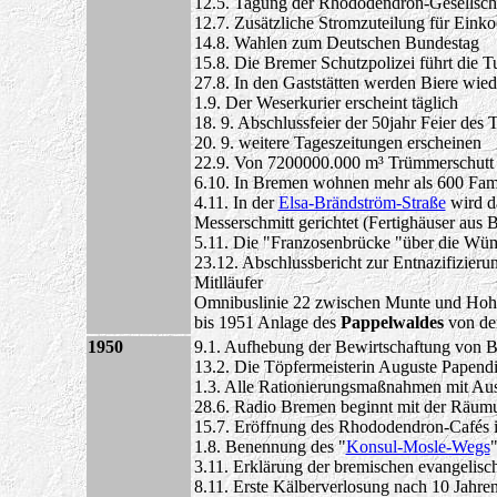
12.5. Tagung der Rhododendron-Gesellsch
12.7. Zusätzliche Stromzuteilung für Ein
14.8. Wahlen zum Deutschen Bundestag
15.8. Die Bremer Schutzpolizei führt die T
27.8. In den Gaststätten werden Biere wiede
1.9. Der Weserkurier erscheint täglich
18. 9. Abschlussfeier der 50jahr Feier des 
20. 9. weitere Tageszeitungen erscheinen
22.9. Von 7200000.000 m³ Trümmerschutt
6.10. In Bremen wohnen mehr als 600 Fami
4.11. In der
Elsa-Brändström-Straße
wird d
Messerschmitt gerichtet (Fertighäuser aus 
5.11. Die "Franzosenbrücke "über die Wümm
23.12. Abschlussbericht zur Entnazifizieru
Mitlläufer
Omnibuslinie 22 zwischen Munte und Hoh
bis 1951 Anlage des
Pappelwaldes
von der
1950
9.1. Aufhebung der Bewirtschaftung von B
13.2. Die Töpfermeisterin Auguste Papendie
1.3. Alle Rationierungsmaßnahmen mit A
28.6. Radio Bremen beginnt mit der Räumu
15.7. Eröffnung des Rhododendron-Cafés 
1.8. Benennung des "
Konsul-Mosle-Wegs
3.11. Erklärung der bremischen evangelisc
8.11. Erste Kälberverlosung nach 10 Jahr