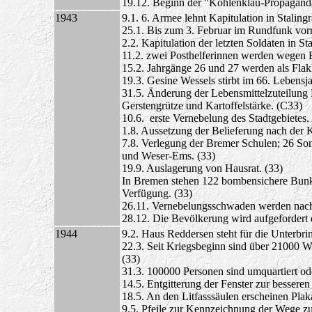
19.12. Beginn der "Kohlenklau-Propagand
1943
9.1. 6. Armee lehnt Kapitulation in Staling
25.1. Bis zum 3. Februar im Rundfunk vo
2.2. Kapitulation der letzten Soldaten in St
11.2. zwei Posthelferinnen werden wegen 
15.2. Jahrgänge 26 und 27 werden als Flak
19.3. Gesine Wessels stirbt im 66. Lebensj
31.5. Änderung der Lebensmittelzuteilung 
Gerstengrütze und Kartoffelstärke. (C33)
10.6. erste Vernebelung des Stadtgebietes.
1.8. Aussetzung der Belieferung nach der K
7.8. Verlegung der Bremer Schulen; 26 So
und Weser-Ems. (33)
19.9. Auslagerung von Hausrat. (33)
In Bremen stehen 122 bombensichere Bun
Verfügung. (33)
26.11. Vernebelungsschwaden werden nach
28.12. Die Bevölkerung wird aufgefordert
1944
9.2. Haus Reddersen steht für die Unterbri
22.3. Seit Kriegsbeginn sind über 21000 W
(33)
31.3. 100000 Personen sind umquartiert o
14.5. Entgitterung der Fenster zur bessere
18.5. An den Litfasssäulen erscheinen Plaka
9.5. Pfeile zur Kennzeichnung der Wege z