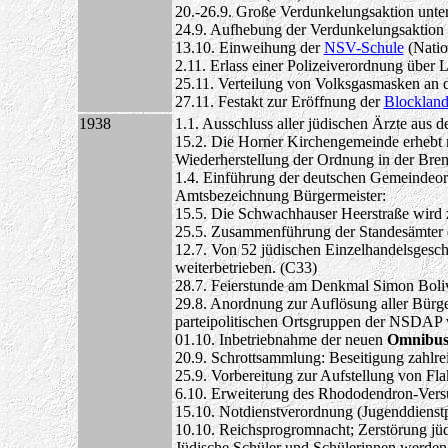
20.-26.9. Große Verdunkelungsaktion unter 
24.9. Aufhebung der Verdunkelungsaktion 
13.10. Einweihung der
NSV-Schule
(Natio
2.11. Erlass einer Polizeiverordnung über L
25.11. Verteilung von Volksgasmasken an 
27.11. Festakt zur Eröffnung der
Blocklan
1938
1.1. Ausschluss aller jüdischen Ärzte aus d
15.2. Die Horner Kirchengemeinde erhebt 
Wiederherstellung der Ordnung in der Bre
1.4. Einführung der deutschen Gemeindeo
Amtsbezeichnung Bürgermeister:
15.5. Die Schwachhauser Heerstraße wird z
25.5. Zusammenführung der Standesämter 
12.7. Von 52 jüdischen Einzelhandelsgesch
weiterbetrieben. (C33)
28.7. Feierstunde am Denkmal Simon Boliv
29.8. Anordnung zur Auflösung aller Bürger
parteipolitischen Ortsgruppen der NSDAP 
01.10. Inbetriebnahme der neuen
Omnibus
20.9. Schrottsammlung: Beseitigung zahlre
25.9. Vorbereitung zur Aufstellung von Fla
6.10. Erweiterung des Rhododendron-Vers
15.10. Notdienstverordnung (Jugenddienstpf
10.10. Reichsprogromnacht; Zerstörung jü
Jüdische Schüler und Schülerinnen werden