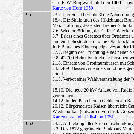
Carl F. W. Borgward fährt den 1000. Ll
Karte von Horn 1950
1951
23.2. Der Senat beschließt die Neuordnun
18.4. Die Skulpturen des Hildebrandt Brun
Mai: Eröffnung des ersten Bremer Schulkin
7.6. Wiedereröffnung des Cafés Gödecken
3.7. Erlass eines Gesetzes über Ortsämter
und ein Lehesterdeich - ohne Oberblockla
Juli: Bau eines Kinderspielplatzes an der Li
27.7. Beginn der Errichtung eines neuen 
9.8. 45.700 Heimatvertriebene Personen 
21.8. Einsatz von Großraumbussen mit Sch
23.8.469 Klassenverbände sind ohne eigene
erteilt
31.8. Verbot einer Wahlveranstaltung der "
ist
15.10. Die neue 20 kW Anlage von Radio B
genommen
14.12. In den Parzellen in Gebieten am R
20.12. Bürgermeister Kaisen überreicht Car
Wiederaufbau (entworfen von Prof. Gorse
Kartenausschnitt Falk-Plan 1951
1952
23.2. Aufhebung aller Stromeinschränkung
3.3. Das 1872 gegründete Bankhaus Marte