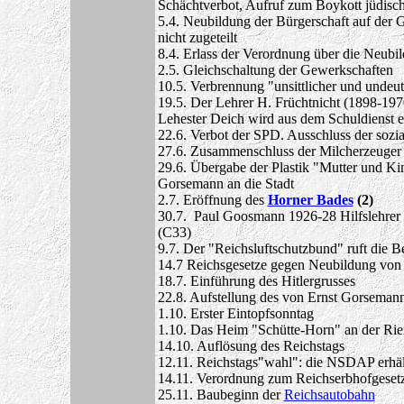
Schächtverbot, Aufruf zum Boykott jüdisch
5.4. Neubildung der Bürgerschaft auf der 
nicht zugeteilt
8.4. Erlass der Verordnung über die Neub
2.5. Gleichschaltung der Gewerkschaften
10.5. Verbrennung "unsittlicher und undeut
19.5. Der Lehrer H. Früchtnicht (1898-1970
Lehester Deich wird aus dem Schuldienst en
22.6. Verbot der SPD. Ausschluss der sozi
27.6. Zusammenschluss der Milcherzeuger
29.6. Übergabe der Plastik "Mutter und Ki
Gorsemann an die Stadt
2.7. Eröffnung des
Horner Bades
(2)
30.7. Paul Goosmann 1926-28 Hilfslehrer a
(C33)
9.7. Der "Reichsluftschutzbund" ruft die Be
14.7 Reichsgesetze gegen Neubildung von
18.7. Einführung des Hitlergrusses
22.8. Aufstellung des von Ernst Gorseman
1.10. Erster Eintopfsonntag
1.10. Das Heim "Schütte-Horn" an der Rie
14.10. Auflösung des Reichstags
12.11. Reichstags"wahl": die NSDAP erhä
14.11. Verordnung zum Reichserbhofgeset
25.11. Baubeginn der
Reichsautobahn