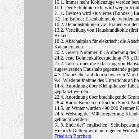
10.1. Immer mehr Kohlenzüge werden beraub
11.1. Der Schulunterricht wird wegen Kohl
21.1. Bremen wird als viertes (Bundes-) L
3.2. Im Bremer Eisenbahngebiet werden a
10.2. Demonstrationen von Frauen vor de
13.2. Verteilung von Hausbrandkohle (drei 
Brikett
18.2. Abschaltplan für elektrisch: die Ab
Kalendertagen
20.2. Gesetz Nummer 45: Aufhebung des Erb
24.2. erste Bohnenkaffeezuteilung (75 g Rö
25.2. Gesetz über die Erfassung von Hausra
zugewiesenen Haushaltsgegenstände gegen
4.3. Drahtzieher auf dem schwarzen Mark
9.4. Wiederaufnahme des Unterrichts an b
14.4. Anordnung über Kleinpflanzer Tabak
gepflanzt werden
22.4. Anordnung über brachliegende Grund
28.4. Radio Bremen eröffnet im Sankt Paul
14.5. im Winter wurden 490.000 Zentner 
24.5. Weisung der Militärregierung: Kleinb
gebracht werden
31.5. Ende der" englischen" Schulspeisun
Heinrich Gefken wird auf eigenen Wunsch
Friedrich Borchers