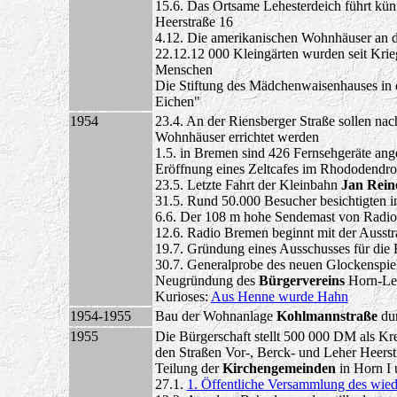
15.6. Das Ortsame Lehesterdeich führt kün
Heerstraße 16
4.12. Die amerikanischen Wohnhäuser an de
22.12.12 000 Kleingärten wurden seit Kri
Menschen
Die Stiftung des Mädchenwaisenhauses in 
Eichen"
1954
23.4. An der Riensberger Straße sollen na
Wohnhäuser errichtet werden
1.5. in Bremen sind 426 Fernsehgeräte ang
Eröffnung eines Zeltcafes im Rhododendr
23.5. Letzte Fahrt der Kleinbahn
Jan Rein
31.5. Rund 50.000 Besucher besichtigten 
6.6. Der 108 m hohe Sendemast von Radio
12.6. Radio Bremen beginnt mit der Ausst
19.7. Gründung eines Ausschusses für die E
30.7. Generalprobe des neuen Glockenspiel
Neugründung des
Bürgervereins
Horn-Leh
Kurioses:
Aus Henne wurde Hahn
1954-1955
Bau der Wohnanlage
Kohlmannstraße
dur
1955
Die Bürgerschaft stellt 500 000 DM als Kre
den Straßen Vor-, Berck- und Leher Heers
Teilung der
Kirchengemeinden
in Horn I 
27.1.
1. Öffentliche Versammlung des wie