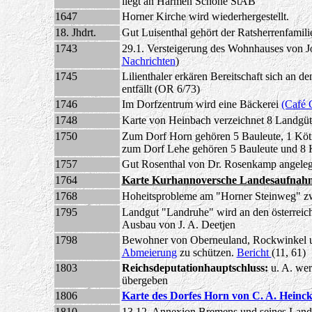
liegt an Harmen Schone StAB
1647
Horner Kirche wird wiederhergestellt.
18. Jhdrt.
Gut Luisenthal gehört der Ratsherrenfamil
1743
29.1. Versteigerung des Wohnhauses von J
Nachrichten
)
1745
Lilienthaler erkären Bereitschaft sich an 
entfällt (OR 6/73)
1746
Im Dorfzentrum wird eine Bäckerei
(Café 
1748
Karte von Heinbach verzeichnet 8 Landgüt
1750
Zum Dorf Horn gehören 5 Bauleute, 1 Kötn
zum Dorf Lehe gehören 5 Bauleute und 8 
1757
Gut Rosenthal von Dr. Rosenkamp angeleg
1764
Karte Kurhannoversche Landesaufnahm
1768
Hoheitsprobleme am "Horner Steinweg" z
1795
Landgut "Landruhe" wird an den österreich
Ausbau von J. A. Deetjen
1798
Bewohner von Oberneuland, Rockwinkel u
Abmeierung
zu schützen.
Bericht
(11, 61)
1803
Reichsdeputationhauptschluss:
u. A. we
übergeben
1806
Karte des Dorfes Horn von C. A. Heinc
1810
13.12. Annexion Bremens und seines Landg