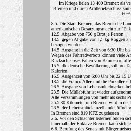
Im Kriege fielen 13 400 Bremer; als v
Bremen und durch Artilleriebeschuss ka
60% 
8.5. Die Stadt Bremen, das Bremische Lan
amerikanischen Besatzungsmacht zur "En
12.5. Abgabe von 750 g Brot je Person
13.5. gegen Abgabe von 1,5 kg Roggen aus
bezogen werden
14.5. Ausgang in die Zeit von 6:30 Uhr bi
Wegen des Fahrradverbots können viele Ang
Rücksichtsloses Fällen von Bäumen in öffe
15.5. die deutsche Bevölkerung soll pro T
Kalorien
16.5. Ausgehzeit von 6:00 Uhr bis 22:15 U
18.5. die Franco Allee und die Parkallee e
26.5. Ausgabe von Lebensmittelmarken b
23.5. Die Müllabfuhr ist wieder aufgenom
Alle Versammlungen von mehr als sechs P
25.5.30 Kilometer um Bremen wird in der 
28.5. der Lebensmitteleinzelhandel öffnet 
In Bremen sind 819 KFZ zugelassen
2.6. Vor den Schlachter ledernen bilden si
innerhalb der Enklave Bremen kann sich je
6.6. Berufung des Senats mit Bürgermeiste