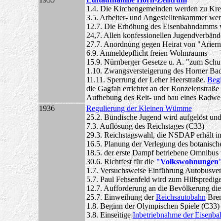
1.4. Die Kirchengemeinden werden zu Kre
3.5. Arbeiter- und Angestelltenkammer werd
12.7. Die Erhöhung des Eisenbahndamms 
24,7. Allen konfessionellen Jugendverbän
27.7. Anordnung gegen Heirat von "Ariern
6.9. Anmeldepflicht freien Wohnraums
15.9. Nürnberger Gesetze u. A. "zum Schut
1.10. Zwangsversteigerung des Horner Ba
11.11. Sperrung der Leher Heerstraße.
Begi
die Gagfah errichtet an der Ronzelenstraße
Aufhebung des Reit- und bau eines Radwe
1936
Regulierung der Kleinen Wümme
25.2. Bündische Jugend wird aufgelöst un
7.3. Auflösung des Reichstages (C33)
29.3. Reichstagswahl, die NSDAP erhält 
16.5. Planung der Verlegung des botanisc
18.5. der erste Dampf betriebene Omnibus 
30.6. Richtfest für die
"Volkswohnungen" 
1.7. Versuchsweise Einführung Autobusve
5.7. Paul Fehsenfeld wird zum Hilfspredig
12.7. Aufforderung an die Bevölkerung die
25.7. Einweihung der
Reichsautobahn
Bre
1.8. Beginn der Olympischen Spiele (C33)
3.8. Einseitige
Inbetriebnahme der Eisenb