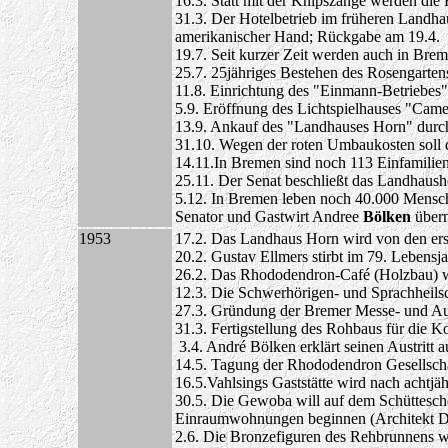
16.3. Statt mit der Knipszange werden die
31.3. Der Hotelbetrieb im früheren Landha
amerikanischer Hand; Rückgabe am 19.4.
19.7. Seit kurzer Zeit werden auch in Brem
25.7. 25jähriges Bestehen des Rosengarten
11.8. Einrichtung des "Einmann-Betriebes"
5.9. Eröffnung des Lichtspielhauses "Camer
13.9. Ankauf des "Landhauses Horn" durc
31.10. Wegen der roten Umbaukosten soll 
14.11.In Bremen sind noch 113 Einfamili
25.11. Der Senat beschließt das Landhaush
5.12. In Bremen leben noch 40.000 Mensc
Senator und Gastwirt Andree
Bölken
über
1953
17.2. Das Landhaus Horn wird von den e
20.2. Gustav Ellmers stirbt im 79. Lebensja
26.2. Das Rhododendron-Café (Holzbau) 
12.3. Die Schwerhörigen- und Sprachheilsc
27.3. Gründung der Bremer Messe- und Aus
31.3. Fertigstellung des Rohbaus für die K
3.4. André Bölken erklärt seinen Austritt
14.5. Tagung der Rhododendron Gesellsch
16.5.Vahlsings Gaststätte wird nach achtjä
30.5. Die Gewoba will auf dem Schüttesch
Einraumwohnungen beginnen (Architekt 
2.6. Die Bronzefiguren des Rehbrunnens we