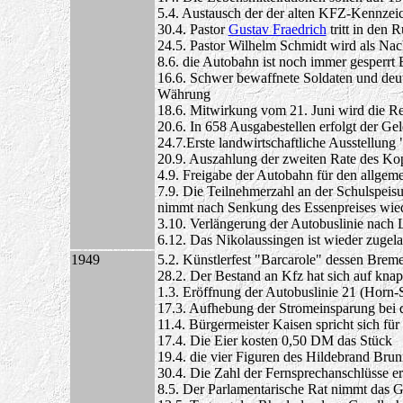
5.4. Austausch der der alten KFZ-Kennze
30.4. Pastor
Gustav Fraedrich
tritt in den 
24.5. Pastor Wilhelm Schmidt wird als Nach
8.6. die Autobahn ist noch immer gesperrt 
16.6. Schwer bewaffnete Soldaten und deut
Währung
18.6. Mitwirkung vom 21. Juni wird die Re
20.6. In 658 Ausgabestellen erfolgt der G
24.7.Erste landwirtschaftliche Ausstellun
20.9. Auszahlung der zweiten Rate des K
4.9. Freigabe der Autobahn für den allgem
7.9. Die Teilnehmerzahl an der Schulspeis
nimmt nach Senkung des Essenpreises wie
3.10. Verlängerung der Autobuslinie nach L
6.12. Das Nikolaussingen ist wieder zugel
1949
5.2. Künstlerfest "Barcarole" dessen Brem
28.2. Der Bestand an Kfz hat sich auf kna
1.3. Eröffnung der Autobuslinie 21 (Horn-
17.3. Aufhebung der Stromeinsparung bei d
11.4. Bürgermeister Kaisen spricht sich fü
17.4. Die Eier kosten 0,50 DM das Stück
19.4. die vier Figuren des Hildebrand Brun
30.4. Die Zahl der Fernsprechanschlüsse er
8.5. Der Parlamentarische Rat nimmt das 