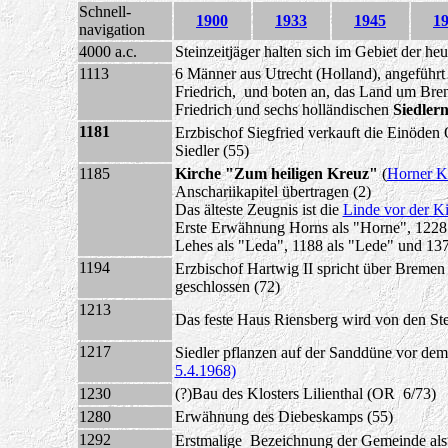
Schnell-
1900
1933
1945
1
navigation
4000 a.c.
Steinzeitjäger halten sich im Gebiet der 
1113
6 Männer aus Utrecht (Holland), angeführt
Friedrich, und boten an, das Land um Bre
Friedrich und sechs holländischen
Siedler
1181
Erzbischof Siegfried verkauft die Einöde
Siedler (55)
1185
Kirche "Zum heiligen Kreuz"
(
Horner K
Anschariikapitel übertragen (2)
Das älteste Zeugnis ist die
Linde vor der K
Erste Erwähnung Horns als "Horne", 1228
Lehes als "Leda", 1188 als "Lede" und 137
1194
Erzbischof Hartwig II spricht über Bremen 
geschlossen (72)
1213
Das feste Haus Riensberg wird von den Ste
1217
Siedler pflanzen auf der Sanddüne vor d
5.4.1968)
1230
(?)Bau des Klosters Lilienthal (OR 6/73)
1280
Erwähnung des Diebeskamps (55)
1292
Erstmalige Bezeichnung der Gemeinde als 