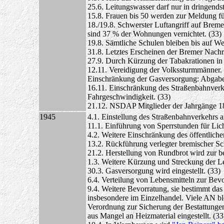
25.6. Leitungswasser darf nur in dringend
15.8. Frauen bis 50 werden zur Meldung für
18./19.8. Schwerster Luftangriff auf Brem
sind 37 % der Wohnungen vernichtet. (33)
19.8. Sämtliche Schulen bleiben bis auf We
31.8. Letztes Erscheinen der Bremer Nach
27.9. Durch Kürzung der Tabakrationen in
12.11. Vereidigung der Volkssturmmänner. V
Einschränkung der Gasversorgung: Abgabeze
16.11. Einschränkung des Straßenbahnverke
Fahrgeschwindigkeit. (33)
21.12. NSDAP Mitglieder der Jahrgänge 18
1945
4.1. Einstellung des Straßenbahnverkehrs 
11.1. Einführung von Sperrstunden für Lic
4.2. Weitere Einschränkung des öffentlich
13.2. Rückführung verlegter bremischer Sc
21.2. Herstellung von Rundbrot wird zur b
1.3. Weitere Kürzung und Streckung der Le
30.3. Gasversorgung wird eingestellt. (33)
6.4. Verteilung von Lebensmitteln zur Bevo
9.4. Weitere Bevorratung, sie bestimmt da
insbesondere im Einzelhandel. Viele AN ble
Verordnung zur Sicherung der Bestattunge
aus Mangel an Heizmaterial eingestellt. (33