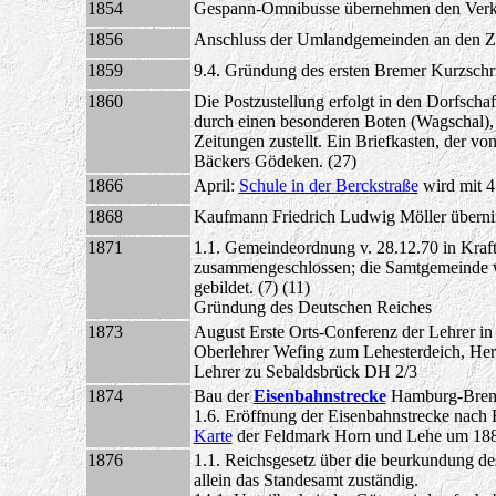
1854
Gespann-Omnibusse übernehmen den Verke
1856
Anschluss der Umlandgemeinden an den Zo
1859
9.4. Gründung des ersten Bremer Kurzschri
1860
Die Postzustellung erfolgt in den Dorfsc
durch einen besonderen Boten (Wagschal),
Zeitungen zustellt. Ein Briefkasten, der v
Bäckers Gödeken. (27)
1866
April:
Schule in der Berckstraße
wird mit 4
1868
Kaufmann Friedrich Ludwig Möller über
1871
1.1. Gemeindeordnung v. 28.12.70 in Kra
zusammengeschlossen; die Samtgemeinde w
gebildet. (7) (11)
Gründung des Deutschen Reiches
1873
August Erste Orts-Conferenz der Lehrer i
Oberlehrer Wefing zum Lehesterdeich, He
Lehrer zu Sebaldsbrück DH 2/3
1874
Bau der
Eisenbahnstrecke
Hamburg-Brem
1.6. Eröffnung der Eisenbahnstrecke nac
Karte
der Feldmark Horn und Lehe um 18
1876
1.1. Reichsgesetz über die beurkundung des
allein das Standesamt zuständig.