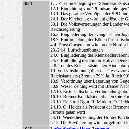
1934
1.1. Zusammenlegung der Standesamtsbezi
12.1. Einrichtung von "Pfundsammlungen" 
13.1. Das gesamte Vermögen der SPD und 
24.1. Der Kirchentag wird aufgelöst, die 
30.1. Die Volksvertretungen der Länder we
Reichsregierung
16.2. Eingliederung der evangelischen Juge
18.3. Entrümpelung der Böden für Luftsch
4.4. Ernst Gorsemann wird an die Nordisc
23./24.4. Luftschutzübungen
24.6. Eingliederung der Kleinsiedlerverein
24.7. Enthüllung des Simon-Bolivar-Denkma
2.8. Tod des Reichspräsidenten Hindenbur
19. Volksabstimmung über das Gesetz zur
Reichskanzlers (Bremen 79% Ja, Reich 90
13.9. Verordnung über Lagerung von Gege
30.9. Weser-Zeitung wird mit Bremer-Nachr
12.10. Erste Luftschutz-Verdunkelungsübu
16.10. Bremer Briefkästen erhalten rote Fa
23.10. Rücktritt Bgm. R. Markert, O. Hei
24.10. O. Heider als Präsident der Bremer e
Fürbitte getan wird
24.11. Wiederherstellung der Horner Kirc
5.12. Die Bevölkerung wird aufgefordert 
1935
Luftaufnahme Horn-Zentrum