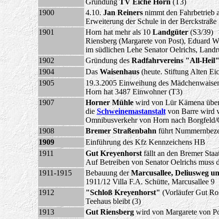
Gründung
TV Eiche Horn
(T3)
1900
4.10.
Jan Reiners
nimmt den Fahrbetrieb a
Erweiterung der Schule in der Berckstraße 
1901
Horn hat mehr als 10
Landgüter
(S3/39)
Riensberg (Margarete von Post), Eduard Wä
im südlichen Lehe Senator Oelrichs, Landr
1902
Gründung des
Radfahrvereins "All-Heil
1904
Das
Waisenhaus
(heute. Stiftung Alten Ei
1905
19.3.2005 Einweihung des Mädchenwaisen
Horn hat 3487 Einwohner (T3)
1907
Horner Mühle
wird von Lür Kämena übe
die
Schweinemastanstalt
von Barre wird 
Omnibusverkehr von Horn nach Borgfeld/O
1908
Bremer Straßenbahn
führt Nummernbezeic
1909
Einführung des Kfz Kennzeichens HB
1911
Gut Kreyenhorst
fällt an den Bremer Staa
Auf Betreiben von Senator Oelrichs muss 
1911-1915
Bebauung der
Marcusallee, Deliusweg u
1911/12 Villa F.A. Schütte, Marcusallee 9
1912
"Schloß Kreyenhorst"
(Vorläufer Gut Ro
Teehaus bleibt (3)
1913
Gut Riensberg
wird von Margarete von Po