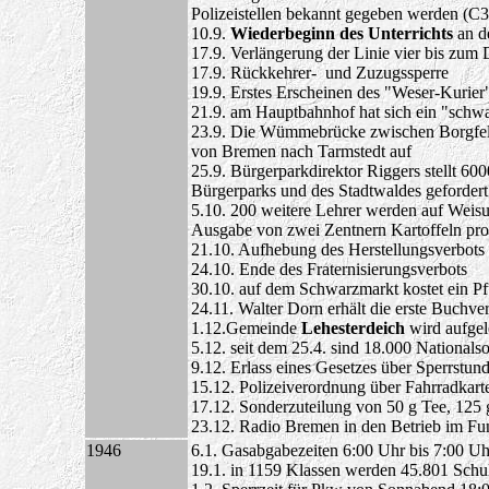
Polizeistellen bekannt gegeben werden (C3
10.9.
Wiederbeginn des Unterrichts
an d
17.9. Verlängerung der Linie vier bis zum
17.9. Rückkehrer- und Zuzugssperre
19.9. Erstes Erscheinen des "Weser-Kurier
21.9. am Hauptbahnhof hat sich ein "schwa
23.9. Die Wümmebrücke zwischen Borgfeld u
von Bremen nach Tarmstedt auf
25.9. Bürgerparkdirektor Riggers stellt 6
Bürgerparks und des Stadtwaldes geforder
5.10. 200 weitere Lehrer werden auf Weisun
Ausgabe von zwei Zentnern Kartoffeln pr
21.10. Aufhebung des Herstellungsverbots
24.10. Ende des Fraternisierungsverbots
30.10. auf dem Schwarzmarkt kostet ein 
24.11. Walter Dorn erhält die erste Buchve
1.12.Gemeinde
Lehesterdeich
wird aufgelö
5.12. seit dem 25.4. sind 18.000 Nationals
9.12. Erlass eines Gesetzes über Sperrstu
15.12. Polizeiverordnung über Fahrradkart
17.12. Sonderzuteilung von 50 g Tee, 125
23.12. Radio Bremen in den Betrieb im F
1946
6.1. Gasabgabezeiten 6:00 Uhr bis 7:00 Uh
19.1. in 1159 Klassen werden 45.801 Schul