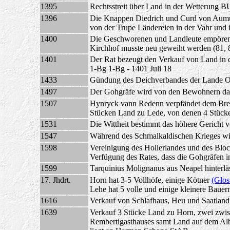
1395
Rechtsstreit über Land in der Wetterung 
1396
Die Knappen Diedrich und Curd von Aumu
von der Trupe Ländereien in der Vahr und 
1400
Die Geschworenen und Landleute empören s
Kirchhof musste neu geweiht werden (81, 
1401
Der Rat bezeugt den Verkauf von Land in 
1-Bg 1-Bg - 1401 Juli 18
1433
Gündung des Deichverbandes der Lande Ob
1497
Der Gohgräfe wird von den Bewohnern das 
1507
Hynryck vann Redenn verpfändet dem Brem
Stücken Land zu
Lede,
von denen 4 Stücke
1531
Die Wittheit bestimmt das höhere Gericht 
1547
Während des Schmalkaldischen Krieges wir
1598
Vereinigung des Hollerlandes und des Blo
Verfügung des Rates, dass die Gohgräfen 
1599
Tarquinius Molignanus aus Neapel hinter
17. Jhdrt.
Horn hat 3-5 Vollhöfe, einige Kötner
(Glos
Lehe hat 5 volle und einige kleinere Bau
1616
Verkauf von Schlafhaus, Heu und Saatland 
1639
Verkauf 3 Stücke Land zu Horn, zwei zwi
Rembertigasthauses samt Land auf dem Alb