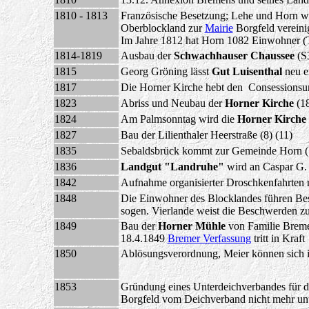
1810 - 1813
Französische Besetzung; Lehe und Horn we
Oberblockland zur
Mairie
Borgfeld vereinig
Im Jahre 1812 hat Horn 1082 Einwohner (
1814-1819
Ausbau der
Schwachhauser Chaussee
(S
1815
Georg Gröning lässt
Gut Luisenthal
neu e
1817
Die Horner Kirche hebt den Consessionsunt
1823
Abriss und Neubau der
Horner Kirche
(18
1824
Am Palmsonntag wird die
Horner Kirche
1827
Bau der Lilienthaler Heerstraße (8) (11)
1835
Sebaldsbrück kommt zur Gemeinde Horn (
1836
Landgut "Landruhe"
wird an Caspar G. 
1842
Aufnahme organisierter Droschkenfahrten n
1848
Die Einwohner des Blocklandes führen Bes
sogen. Vierlande weist die Beschwerden zu
1849
Bau der
Horner Mühle
von Familie Breme
18.4.1849
Bremer Verfassung
tritt in Kraft
1850
Ablösungsverordnung, Meier können sich i
1853
Gründung eines Unterdeichverbandes für de
Borgfeld vom Deichverband nicht mehr unt