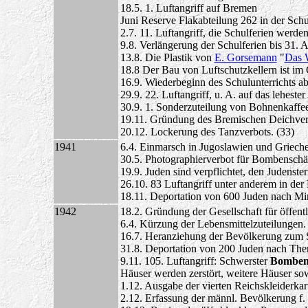
18.5. 1. Luftangriff auf Bremen
Juni Reserve Flakabteilung 262 in der Sch
2.7. 11. Luftangriff, die Schulferien werden
9.8. Verlängerung der Schulferien bis 31. A
13.8. Die Plastik von
E. Gorsemann
"
Das 
18.8 Der Bau von Luftschutzkellern ist im
16.9. Wiederbeginn des Schulunterrichts ab
29.9. 22. Luftangriff, u. A. auf das lehester
30.9. 1. Sonderzuteilung von Bohnenkaffee
19.11. Gründung des Bremischen Deichverb
20.12. Lockerung des Tanzverbots. (33)
1941
6.4. Einmarsch in Jugoslawien und Grieche
30.5. Photographierverbot für Bombenschä
19.9. Juden sind verpflichtet, den Judenster
26.10. 83 Luftangriff unter anderem in der
18.11. Deportation von 600 Juden nach Mi
1942
18.2. Gründung der Gesellschaft für öffent
6.4. Kürzung der Lebensmittelzuteilungen.
16.7. Heranziehung der Bevölkerung zum S
31.8. Deportation von 200 Juden nach Ther
9.11. 105. Luftangriff: Schwerster
Bombena
Häuser werden zerstört, weitere Häuser sow
1.12. Ausgabe der vierten Reichskleiderkar
2.12. Erfassung der männl. Bevölkerung f.