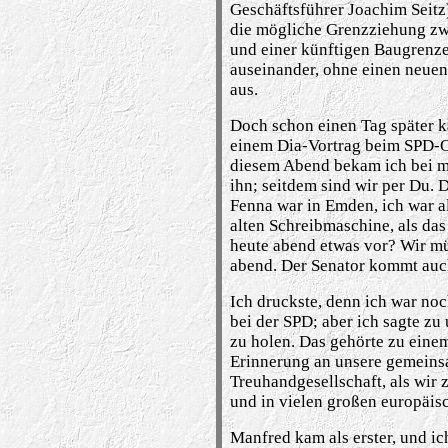
Gesch
ä
ftsf
ü
hrer Joachim Seitz
die m
ö
gliche Grenzziehung zw
und einer k
ü
nftigen Baugrenze
auseinander, ohne einen neuen
aus.
Doch schon einen Tag sp
ä
ter 
einem Dia-Vortrag beim SPD-O
diesem Abend bekam ich bei m
ihn; seitdem sind wir per Du. 
Fenna war in Emden, ich war a
alten Schreibmaschine, als das
heute abend etwas vor? Wir m
abend. Der Senator kommt auc
Ich druckste, denn ich war no
bei der SPD; aber ich sagte zu
zu holen. Das ge­h
ö
rte zu eine
Erinnerung an unsere gemeins
Treuhandgesellschaft, als wir
und in vielen gro
ß
en europ
ä
is
Manfred kam als erster, und ic