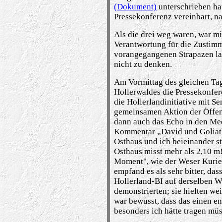
(Dokument)
unterschrieben hat
Pressekonferenz vereinbart, na
Als die drei weg waren, war m
Verantwortung f
ü
r die Zu­st
vorangegangenen Strapazen las
nicht zu denken.
Am Vormittag des gleichen Tag
Hollerwaldes die Pressekonfere
die Hollerlandinitiative mit Se
gemeinsamen Aktion der
Ö
ffe
dann auch das Echo in den Me
Kommentar
„
David und Goliat
Osthaus und ich beieinander st
Osthaus misst mehr als 2,10 m!
Moment", wie der Weser Kurier 
empfand es als sehr bitter, da
s
Hollerland-BI auf derselben 
demonstrierten; sie hielten we
war bewu
s
st, da
ss
das einen e
besonders ich h
ä
tte tragen m
ü