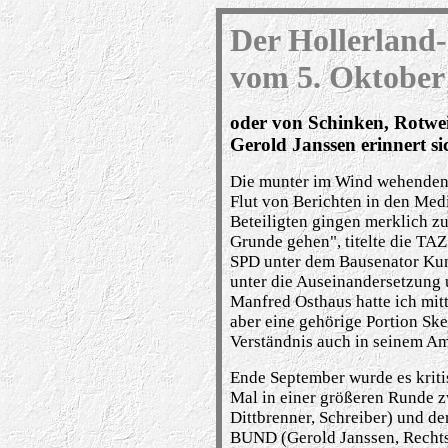
Der Hollerlan
vom 5. Oktober
o
der von Schinken, Rotwei
Gerold Janssen erinnert si
Die munter im Wind wehende
Flut von Berichten in den Med
Beteiligten gingen merklich zu
Grunde gehen", titelte die TA
SPD unter dem Bausenator Kun
unter die Auseinandersetzung 
Manfred Osthaus hatte ich mit
aber eine geh
ö
rige Portion Sk
Verst
ä
ndnis auch in seinem A
Ende September wurde es kriti
Mal in einer gr
öß
eren Runde z
Dittbrenner, Schreiber) und de
BUND (Gerold Janssen, Rechtsa