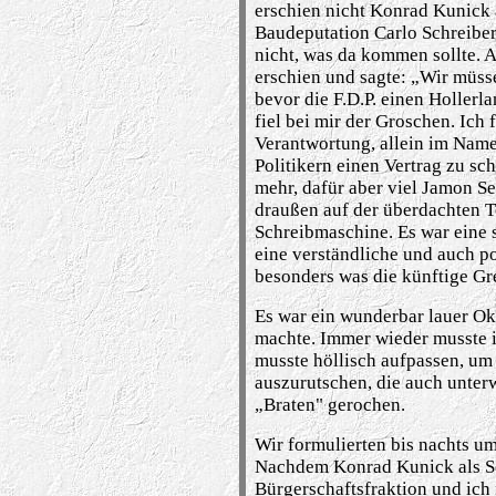
erschien nicht Konrad Kunick 
Baudeputation Carlo Schreiber
nicht, was da kommen sollte. A
erschien und sagte:
„
Wir m
ü
ss
bevor die F.D.P. einen Hollerl
fiel bei mir der Groschen. Ich f
Verantwortung, allein im Nam
Politikern einen Vertrag zu sch
mehr, daf
ü
r aber viel Jamon S
drau
ß
en auf der
ü
ber­dachten 
Schreibmaschine. Es war eine
eine verst
ä
ndliche und auch po
besonders was die k
ü
nftige Gr
Es war ein wunderbar lauer Ok
machte. Immer wieder mu
s
ste
mu
s
ste h
ö
llisch aufpassen, um
auszurutschen, die auch unterw
„
Braten" gerochen.
Wir formulierten bis nachts u
Nachdem Konrad Kunick als Sen
B
ü
rgerschaftsfraktion und ich 