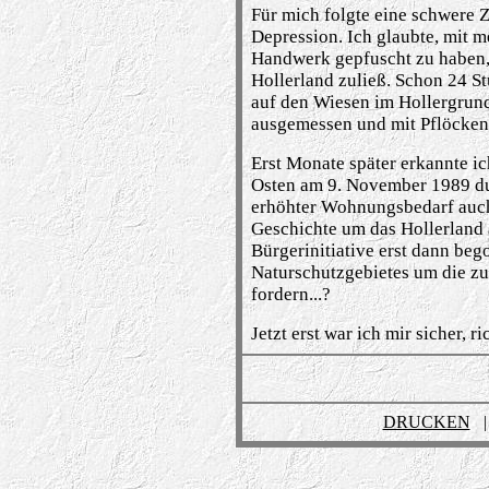
F
ü
r mich folgte eine schwere 
Depression. Ich glaubte, mit m
Handwerk gepfuscht zu haben, 
Hollerland zulie
ß
. Schon 24 S
auf den Wiesen im Hollergrun
ausgemessen und mit Pfl
ö
cken
Erst Monate sp
ä
ter erkannte i
Osten am 9. November 1989 du
erh
ö
hter Wohnungsbedarf auch
Geschichte um das Hollerland
B
ü
rgerinitiative erst dann be
Naturschutzgebietes um die zu
fordern...?
Jetzt erst war ich mir sicher, r
DRUCKEN