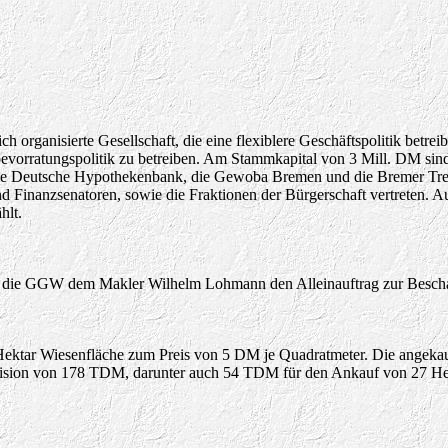
organisierte Gesellschaft, die eine flexiblere Geschäftspolitik betrei
bevorratungspolitik zu betreiben. Am Stammkapital von 3 Mill. DM si
 die Deutsche Hypothekenbank, die Gewoba Bremen und die Bremer Tr
und Finanzsenatoren, sowie die Fraktionen der Bürgerschaft vertreten. 
hlt.
ilt die GGW dem Makler Wilhelm Lohmann den Alleinauftrag zur Besch
ar Wiesenfläche zum Preis von 5 DM je Quadratmeter. Die angekauften
vision von 178 TDM, darunter auch 54 TDM für den Ankauf von 27 Hek