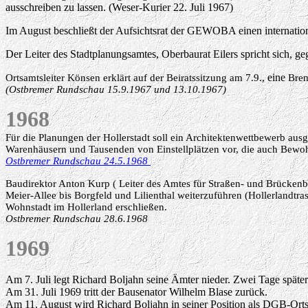
ausschreiben zu lassen. (Weser-Kurier 22. Juli 1967)
Im August beschließt der Aufsichtsrat der GEWOBA einen internati
Der Leiter des Stadtplanungsamtes, Oberbaurat Eilers spricht sich, g
eine
Ortsamtsleiter Könsen erklärt auf der Beiratssitzung am 7.9.,
Brem
(Ostbremer Rundschau
15.9.1967
und 13.10.1967)
1968
Für die Planungen der Hollerstadt soll ein Architektenwettbewerb au
Warenhäusern und Tausenden von Einstellplätzen vor, die auch Bewohn
Ostbremer Rundschau 24.5.1968
Baudirektor Anton Kurp ( Leiter des Amtes für Straßen- und Brücken
Meier-Allee bis Borgfeld und Lilienthal weiterzuführen (Hollerlandtra
Wohnstadt im Hollerland erschließen.
Ostbremer Rundschau 28.6.1968
1969
Am 7. Juli legt Richard Boljahn seine Ämter nieder. Zwei Tage später
Am
31. Juli 1969
tritt der Bausenator Wilhelm Blase zurück.
A
m 11. August wird Richard Boljahn in seiner Position als DGB-Ort