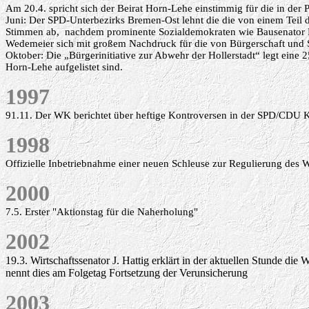
Am 20.4. spricht sich der Beirat Horn-Lehe einstimmig für die in der
Juni:
Der SPD-Unterbezirks Bremen-Ost lehnt die die von einem Teil d
Stimmen ab
, nachdem prominente Sozialdemokraten wie Bausenator H
Wedemeier sich mit großem Nachdruck für die von Bürgerschaft und 
Oktober: Die „Bürgerinitiative zur Abwehr der Hollerstadt“ legt ei
Horn-Lehe aufgelistet sind.
1997
91.11. Der WK berichtet über heftige Kontroversen in der SPD/CDU K
1998
Offizielle Inbetriebnahme einer neuen Schleuse zur Regulierung des 
2000
7.5. Erster "Aktionstag für die Naherholung"
2002
19.3. Wirtschaftssenator J. Hattig erklärt in der aktuellen Stunde di
nennt dies am Folgetag Fortsetzung der Verunsicherung
2003