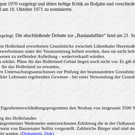
t 1970 vorgelegt und übten heftige Kritik an Boljahn und verschiede
hl am 10. Oktober 1971 zu nominieren.
Die abschließende Debatte zur „Baulandaffäre“ fand am 21. Sep
rgelegt.
 im Hollerland erworbenen Grundstücke zwischen Lilienthaler Heerstr
erbssteuer unter der Voraussetzung befreit worden, dass sie nicht beb
sen zu treffenden Aufteilung - weiterverkauft würden.
erklärt. Pläne für das Hollerland-Gebiet liegen noch nicht vor. Es gilt 
für das Hollerland zu erwarten,
schen Untersuchungsausschusses zur Prüfung der beanstandeten Grundstüc
akler Lohmann ergebenden Gewinne - bei einer Verwendung der Grunds
s Eigenheimerschließungsprogramms den Neubau von insgesamt 3500 Woh
ng des Hollerlandes
ürgermeister Wedemeier unterzeichneten Erklärung die in der Osthaus
in von Bausenator Seifriz vorgestellt. Zahlreiche Bürger sind sind dem
ür warten. (
Dokument
,
Dok)