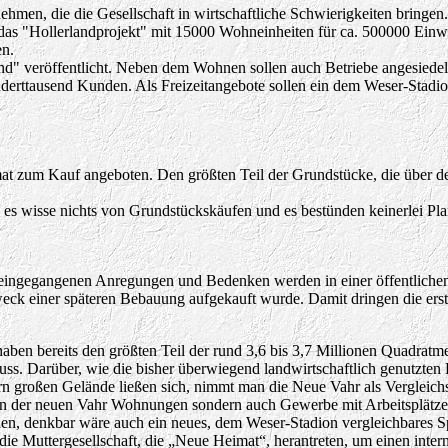
en, die die Gesellschaft in wirtschaftliche Schwierigkeiten bringen.
das "Hollerlandprojekt" mit 15000 Wohneinheiten für ca. 500000 Einwo
n.
land" veröffentlicht. Neben dem Wohnen sollen auch Betriebe angesied
rttausend Kunden. Als Freizeitangebote sollen ein dem Weser-Stadion
um Kauf angeboten. Den größten Teil der Grundstücke, die über den
, es wisse nichts von Grundstückskäufen und es bestünden keinerlei P
eingegangenen Anregungen und Bedenken werden in einer öffentlichen 
weck einer späteren Bebauung aufgekauft wurde.
Damit dringen die ers
haben bereits den größten Teil der rund 3,6 bis 3,7 Millionen Quadra
luss. Darüber, wie die bisher überwiegend landwirtschaftlich genutzten
ern großen Gelände ließen sich, nimmt man die Neue Vahr als Vergleic
ie in der neuen Vahr Wohnungen sondern auch Gewerbe mit Arbeitsplätz
chen, denkbar wäre auch ein neues, dem Weser-Stadion vergleichbares 
Muttergesellschaft, die „Neue Heimat“, herantreten, um einen interna