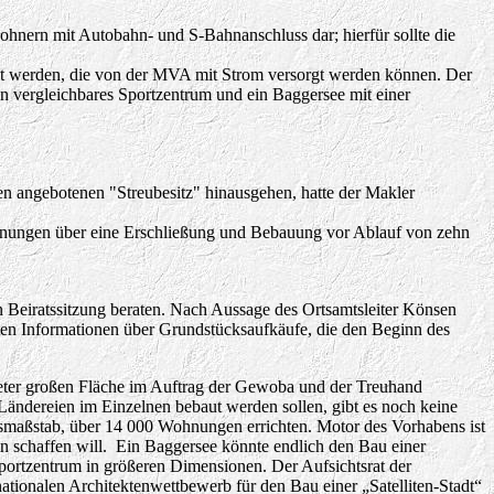
hnern mit Autobahn- und S-Bahnanschluss dar; hierfür sollte die
elt werden, die von der MVA mit Strom versorgt werden können. Der
 vergleichbares Sportzentrum und ein Baggersee mit einer
 angebotenen "Streubesitz" hinausgehen, hatte der Makler
lanungen über eine Erschließung und Bebauung vor Ablauf von zehn
Beiratssitzung beraten. Nach Aussage des Ortsamtsleiter Könsen
ten Informationen über Grundstücksaufkäufe, die den Beginn des
tmeter großen Fläche im Auftrag der Gewoba und der Treuhand
 Ländereien im Einzelnen bebaut werden sollen, gibt es noch keine
hsmaßstab, über 14 000 Wohnungen errichten. Motor des Vorhabens ist
en schaffen will.
Ein Baggersee könnte endlich den Bau einer
Sportzentrum in größeren Dimensionen.
Der Aufsichtsrat der
tionalen Architektenwettbewerb für den Bau einer „Satelliten-Stadt“