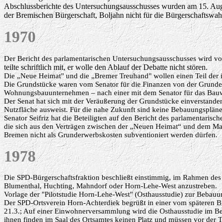
Abschlussberichte des Untersuchungsausschusses wurden am 15. Augus
der Bremischen Bürgerschaft, Boljahn nicht für die Bürgerschaftswa
1970
Der Bericht des parlamentarischen Untersuchungsausschusses wird vo
teilte schriftlich mit, er wolle den Ablauf der Debatte nicht stören.
Die „Neue Heimat" und die „Bremer Treuhand" wollen einen Teil der
Die Grundstücke waren vom Senator für die Finanzen von der Grunderw
Wohnungsbauunternehmen – nach einer mit dem Senator für das Bauwe
Der Senat hat sich mit der Veräußerung der Grundstücke einverstanden 
Nutzfläche ausweist. Für die nahe Zukunft sind keine Bebauungspläne 
Senator Seifriz hat die Beteiligten auf den Bericht des parlamentari
die sich aus den Verträgen zwischen der „Neuen Heimat“ und dem M
Bremen nicht als Grunderwerbskosten subventioniert werden dürfen.
1978
Die SPD-Bürgerschaftsfraktion beschließt einstimmig, im Rahmen de
Blumenthal, Huchting, Mahndorf oder Horn-Lehe-West anzustreben.
Vorlage der "Pilotstudie Horn-Lehe-West" (Osthausstudie) zur Bebauu
Der SPD-Ortsverein Horn-Achterdiek begrüßt in einer vom späteren B
21.3.; Auf einer Einwohnerversammlung wird die Osthausstudie im Beise
ihnen finden im Saal des Ortsamtes keinen Platz und müssen vor der T