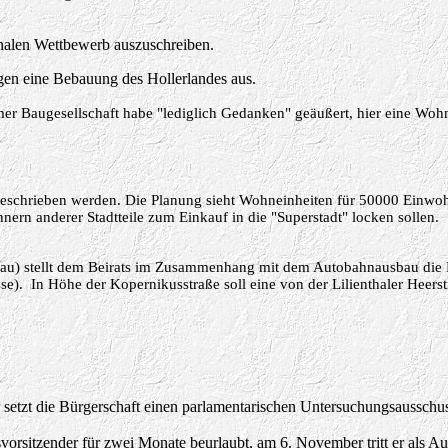
onalen Wettbewerb auszuschreiben.
egen eine Bebauung des Hollerlandes aus.
er Baugesellschaft habe "lediglich Gedanken" geäußert, hier eine Woh
sgeschrieben werden. Die Planung sieht Wohneinheiten für 50000 Einwoh
ern anderer Stadtteile zum Einkauf in die "Superstadt" locken
sollen.
bau) stellt dem Beirats im Zusammenhang mit dem Autobahnausbau die P
sse). In Höhe der Kopernikusstraße soll eine von der Lilienthaler Heer
 setzt die Bürgerschaft einen parlamentarischen Untersuchungsausschus
svorsitzender für zwei Monate beurlaubt, am 6. November tritt er als