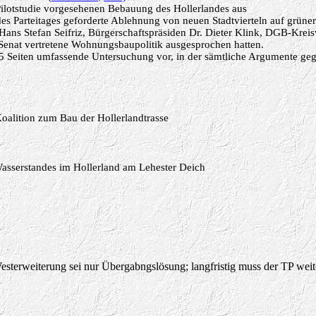
 Pilotstudie vorgesehenen Bebauung des Hollerlandes aus
es Parteitages geforderte Ablehnung von neuen Stadtvierteln auf grüne
ans Stefan Seifriz, B
ürgerschaftspräsiden Dr. Dieter Klink, DGB-Krei
Senat vertretene Wohnungsbaupolitik ausgesprochen hatten.
ne 25 Seiten umfassende Untersuchung vor, in der sämtliche Argumente 
oalition zum Bau der Hollerlandtrasse
Wasserstandes im Hollerland am Lehester Deich
e Westerweiterung sei nur Übergabngslösung; langfristig muss der TP wei