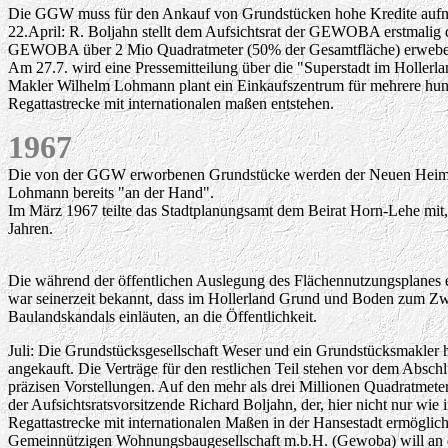
Die GGW muss für den Ankauf von Grundstücken hohe Kredite aufnehm
22.April: R. Boljahn stellt dem Aufsichtsrat der GEWOBA erstmalig 
GEWOBA über 2 Mio Quadratmeter (50% der Gesamtfläche) erwebe
Am 27.7. wird eine Pressemitteilung über die "Superstadt im Holler
Makler Wilhelm Lohmann plant ein Einkaufszentrum für mehrere hunde
Regattastrecke mit internationalen maßen entstehen.
1967
Die von der GGW erworbenen Grundstücke werden der Neuen Heimat z
Lohmann bereits "an der Hand".
Im März 1967 teilte das Stadtplanungsamt dem Beirat Horn-Lehe mit
Jahren.
Die während der öffentlichen Auslegung des Flächennutzungsplanes 
war seinerzeit bekannt, dass im Hollerland Grund und Boden zum Z
Baulandskandals einläuten, an die Öffentlichkeit.
Juli: Die Grundstücksgesellschaft Weser und ein Grundstücksmakler 
angekauft. Die Verträge für den restlichen Teil stehen vor dem Absch
präzisen Vorstellungen. Auf den mehr als drei Millionen Quadratmet
der Aufsichtsratsvorsitzende Richard Boljahn, der, hier nicht nur w
Regattastrecke mit internationalen Maßen in der Hansestadt ermögli
Gemeinnützigen Wohnungsbaugesellschaft m.b.H. (Gewoba) will an die 