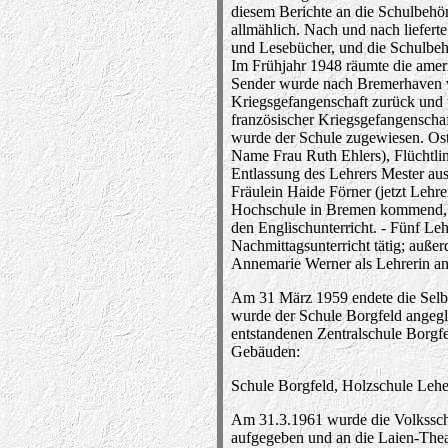
diesem Berichte an die Schulbehör
allmählich. Nach und nach liefert
und Lesebücher, und die Schulbehö
Im Frühjahr 1948 räumte die ameri
Sender wurde nach Bremerhaven ver
Kriegsgefangenschaft zurück und t
französischer Kriegsgefangenscha
wurde der Schule zugewiesen. Oste
Name Frau Ruth Ehlers), Flüchtlin
Entlassung des Lehrers Mester aus
Fräulein Haide Förner (jetzt Lehre
Hochschule in Bremen kommend, d
den Englischunterricht. - Fünf Le
Nachmittagsunterricht tätig; auß
Annemarie Werner als Lehrerin an
Am 31 März 1959 endete die Selbst
wurde der Schule Borgfeld angegl
entstandenen Zentralschule Borgfel
Gebäuden:
Schule Borgfeld, Holzschule Lehe
Am 31.3.1961 wurde die Volkssch
aufgegeben und an die Laien-Thea