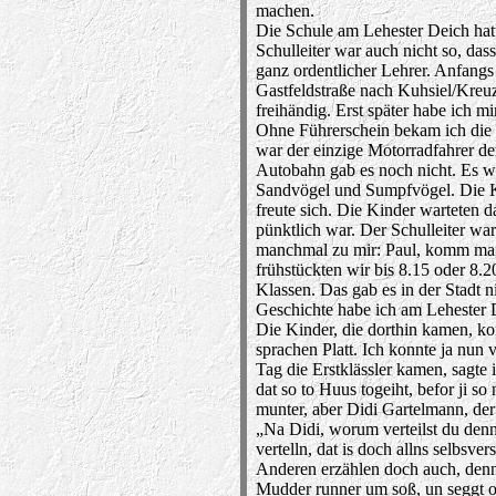
machen.
Die Schule am Lehester Deich hatt
Schulleiter war auch nicht so, dass
ganz ordentlicher Lehrer. Anfangs
Gastfeldstraße nach Kuhsiel/Kreuz
freihändig. Erst später habe ich m
Ohne Führerschein bekam ich die
war der einzige Motorradfahrer der
Autobahn gab es noch nicht. Es w
Sandvögel und Sumpfvögel. Die Ki
freute sich. Die Kinder warteten 
pünktlich war. Der Schulleiter war
manchmal zu mir: Paul, komm man
frühstückten wir bis 8.15 oder 8.2
Klassen. Das gab es in der Stadt
n
Geschichte habe ich am Lehester D
Die Kinder, die dorthin kamen, ko
sprachen Platt. Ich konnte ja nun 
Tag die Erstklässler kamen, sagte 
dat so to Huus togeiht, befor ji s
munter, aber Didi Gartelmann, der 
„Na Didi, worum verteilst du denn
vertelln, dat is doch allns selbsve
Anderen erzählen doch auch, denn
Mudder runner um soß, un seggt o