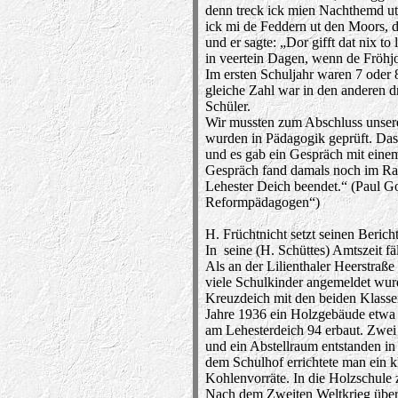
denn treck ick mien Nachthemd ut, 
ick mi de Feddern ut den Moors, da
und er sagte: „Dor gifft dat nix t
in veertein Dagen, wenn de Fröhjoh
Im ersten Schuljahr waren 7 oder 
gleiche Zahl war in den anderen d
Schüler.
Wir mussten zum Abschluss unsere
wurden in Pädagogik geprüft. Das
und es gab ein Gespräch mit eine
Gespräch fand damals noch im Ra
Lehester Deich beendet.“ (Paul G
Reformpädagogen“)
H. Früchtnicht setzt seinen Bericht
In seine (H. Schüttes) Amtszeit fä
Als an der Lilienthaler Heerstr
viele Schulkinder angemeldet wurde
Kreuzdeich mit den beiden Klass
Jahre 1936 ein Holzgebäude etwa 5
am Lehesterdeich 94 erbaut. Zwe
und ein Abstellraum entstanden i
dem Schulhof errichtete man ein k
Kohlenvorräte. In die Holzschule
Nach dem Zweiten Weltkrieg über