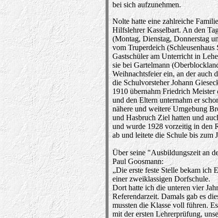
bei sich aufzunehmen.
Nolte hatte eine zahlreiche Famili
Hilfslehrer Kasselbart. An den Ta
(Montag, Dienstag, Donnerstag un
vom Truperdeich (Schleusenhaus S
Gastschüler am Unterricht in Lehe
sie bei Gartelmann (Oberblocklan
Weihnachtsfeier ein, an der auch 
die Schulvorsteher Johann Giesec
1910 übernahm Friedrich Meister 
und den Eltern unternahm er scho
nähere und weitere Umgebung Br
und Hasbruch Ziel hatten und auc
und wurde 1928 vorzeitig in den R
ab und leitete die Schule bis zum
Über seine "Ausbildungszeit an d
Paul Goosmann:
„Die erste feste Stelle bekam ich
einer zweiklassigen Dorfschule.
Dort hatte ich die unteren vier Ja
Referendarzeit. Damals gab es die
mussten die Klasse voll führen. Es
mit der ersten Lehrerprüfung, uns