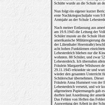
Schütte wurde an die Schule an de
Nun folgt ein eigener kurzer Beri
erste Nachkriegsschuljahr vom 9.9.
Amtsjahr an der Schule Lehesterd
Nach meiner Entlassung aus amer
am 19.9.1945 die Leitung der Volk
Schüler musste an die Schule Hor
amerikanische Militärregierung di
der Lilienthaler Heerstraße) besc
acht hohen Funktürmen einrichtet
Lehesterdeich blieben nur die Kin
wohnten. 88 Schüler, und zwar 5
Lehesterdeich. Ich übernahm allei
Fräulein Margarethe Wilshusen de
29.11.1945 erkrankte sie und wurd
wieder den gesamten Unterricht f
Schülerschar übernehmen. Dieser 
Fräulein Anna Hummert von der B
Lehesterdeich versetzt, und wir k
allgemeinen Papiermangels gab es
durften laut Anordnung der amerik
Das Fehlen von Heften das Fehlen
Auswertung der Arbeit in der Sch