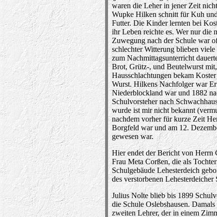
waren die Leher in jener Zeit nich
Wupke Hilken schnitt für Kuh u
Futter. Die Kinder lernten bei Kos
ihr Leben reichte es. Wer nur die
Zuwegung nach der Schule war oft
schlechter Witterung blieben viele
zum Nachmittagsunterricht dauert
Brot, Grütz-, und Beutelwurst mit
Hausschlachtungen bekam Koster 
Wurst. Hilkens Nachfolger war Er
Niederblockland war und 1882 nac
Schulvorsteher nach Schwachhause
wurde ist mir nicht bekannt (vermu
nachdem vorher für kurze Zeit Her
Borgfeld war und am 12. Dezember 
gewesen war.
Hier endet der Bericht von Herrn 
Frau Meta Corßen, die als Tochter
Schulgebäude Lehesterdeich gebo
des verstorbenen Lehesterdeicher 
Julius Nolte blieb bis 1899 Schul
die Schule Oslebshausen. Damals w
zweiten Lehrer, der in einem Zim