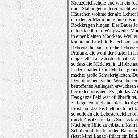
Kreuzdeichschule und war ein rec
noch Stallungen untergebracht wa
Häuschen wohnte der alte Lehrer 
ein kleiner Mann mit grauem Bart
Rockkragen hingen. Der Bauer Joh
entdeckte ihn im Worpsweder Moo
in einer kleinen Moorkate. Weil er
konnte und auch in Katechismus u
Behrens ihn, sich um die Lehrerst
Prüfung, die wohl der Pastor in 
eingestellt. Lehesterdeich hatte 
so dass die Mädchen in „Holzchau
Lederschäften) zum Melken gehen
machte große Schwierigkeiten. D
Deichbrüchen, so bei Wischhusen 
betroffenen Anliegern erwuchsen 
herstellen mussten. Es galt das W
Das ganze Feld war oft überflute
zu begehen, und auch der niedrig
Frost und das Eis hielt noch nich
so gerieten die Lehesterdeicher o
durch Zusatz strecken. Sie steck
Nachbarn Hilfe zu erbitten. Kam i
Schollen oft hoch an den Bäumen 
(jetzt Mimi Lange) früher ein Bil