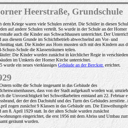
orner Heerstraße, Grundschule
h dem Kriege waren viele Schulen zerstört. Die Schüler in diesen Schu
den auf andere Schulen verteilt. So wurde in der Schule an der Horner
rstraße auch die Kinder aus Schwachhausen unterrichtet. Der Unterric
d aus diesem Grunde im Schichtbetrieb abwechselnd am Vor- und
hmittag statt. Die Kinder aus Horn mussten sich mit den Kindern aus d
l-Schurz-Schule die Klassenräumen teilen.
läufer: Die Kinder wurden zunächst in kirchlicher Regie in verschiede
äuden im Umkreis der Horner Kirche unterrichtet.
5 wurde ein neues vierklassiges
Gebäude an der Berckstr.
errichtet.
929
Ostern sollte die Schule insgesamt in das Gebäude des
chenwaisenhauses, dass von der Stadt aufgekauft worden war, umzieh
ch die Unvorsichtigkeit bei Schweißarbeiten entstand am 22. Februar e
ssbrand, der der den Dachstuhl und des Turm des Gebäudes zerstörte.
April zogen zunächst 9 Klassen in das Gebäude um. Die Einweihungsfe
d am 8. April 1929 statt. In der alten Schule wurden zunächst
wohnungen eingerichtet, die erst 1956 mit dem Abriss und Umbau zu
samt geräumt wurden.