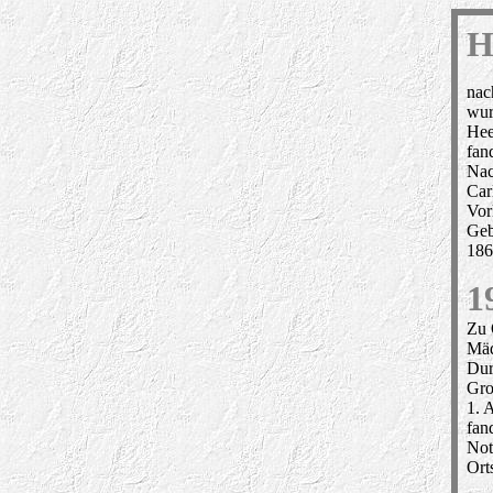
H
nac
wur
Hee
fan
Nac
Car
Vor
Geb
186
1
Zu 
Mäd
Dur
Gro
1. 
fan
Not
Ort