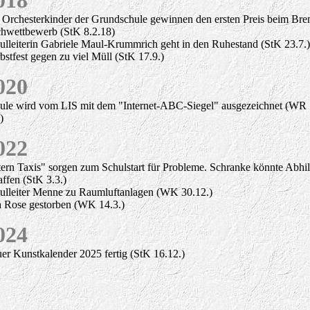
018
 Orchesterkinder der Grundschule gewinnen den ersten Preis beim Bre
hwettbewerb (StK 8.2.18)
ulleiterin Gabriele Maul-Krummrich geht in den Ruhestand (StK 23.7.)
bstfest gegen zu viel Müll (StK 17.9.)
020
ule wird vom LIS mit dem "Internet-ABC-Siegel" ausgezeichnet (WR
)
022
tern Taxis" sorgen zum Schulstart für Probleme. Schranke könnte Abhil
affen (StK 3.3.)
ulleiter Menne zu Raumluftanlagen (WK 30.12.)
a Rose gestorben (WK 14.3.)
024
er Kunstkalender 2025 fertig (StK 16.12.)