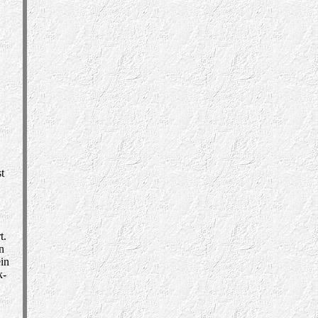
t
t.
n
ein
k-