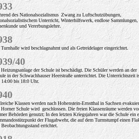
933
rend des Nationalsozialismus Zwang zu Luftschutzübungen,
ionalsozialistischem Unterricht, Winterhilfswerk, endlose Sammlungen,
enkunde und Vererbungslehre.
938
 Turnhalle wird beschlagnahmt und als Getreidelager eingerichtet.
939/40
 Heizungsanlage der Schule ist beschädigt. Die Schüler werden an der
ule in der Schwachhauser Heerstraße unterrichtet. Die Unterrichtszeit is
 14:00 bis 18:0 Uhr.
940
lreiche Klassen werden nach
Hohenstein-Ernstthal in
Sachsen evakuier
e Horner Schule wird geschlossen.
Die freien Klassenräume werden vo
mer Behörden genutzt; In den letzten Kriegsjahren war die Schule ein 
mandostützpunkt der Flugabwehr, die auf dem Turmstumpf einen Fla
 Beobachtungsstand errichtet.