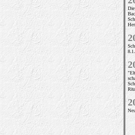
2
Die
Bac
Sch
Her
2
Sch
8.1.
2
"El
sch
Sch
Rit
2
Neu