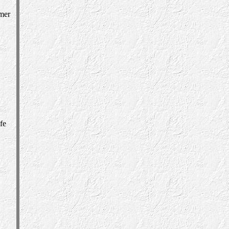
mer
fe