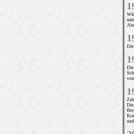
1
Wäh
nat
Ahn
1
Die
1
Die
Sch
von
1
Zah
D
i
Bre
Kom
und