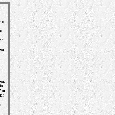
len
ht
er
nen
en.
in
 Am
ier
m