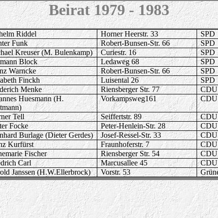
Beirat
1979 - 1983
helm Riddel
Horner Heerstr. 33
SPD
ter Funk
Robert-Bunsen-Str. 66
SPD
hael Kreuser (M. Bulenkamp)
Curiestr. 16
SPD
mann Block
Ledaweg 68
SPD
nz Warncke
Robert-Bunsen-Str. 66
SPD
sabeth Finckh
Luisental 26
SPD
derich Menke
Riensberger Str. 77
CDU
annes Huesmann (H.
Vorkampsweg161
CDU
tmann)
ner Tell
Seiffertstr. 89
CDU
ter Focke
Peter-Henlein-Str. 28
CDU
nhard Burlage (Dieter Gerdes)
Josef-Ressel-Str. 33
CDU
nz Kurfürst
Fraunhoferstr. 7
CDU
emarie Fischer
Riensberger Str. 54
CDU
edrich Carl
Marcusallee 45
CDU
old Janssen (H.W.Ellerbrock)
Vorstr. 53
Grün