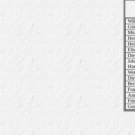
Wil
Gün
Mic
Her
Hei
Eli
Die
Joh
Hin
Wer
Die
Ber
Fra
Ann
Fri
Ger