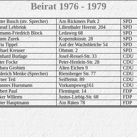
Beirat
1976 - 1979
ter Busch (stv. Sprecher)
Am Rickmers Park 2
SPD
rad Lehbrink
Lilienthaler Heerstr. 204
SPD
mann-Friedrich Block
Ledaweg 68
SPD
ann Zurek
Kopernikusstr. 28
SPD
ia Tippel
Auf der Wachsbleiche 54
SPD
hael Kreuser
Ohmstr. 2
SPD
nhard Burlage
Josef-Ressel-Str. 33
CDU
ter Focke
Peter-Henlein-Str. 28
CDU
bara Grobien
Alten Eichen 9
CDU
derich Menke (Sprecher)
Riensberger Str. 77
CDU
ner Teil
Seiffertstr. 89
CDU
annes Huesmann
Vorkampsweg161
CDU
bert Paul
Flemingstr. 14
FDP
ker Willems
Justus-Liebig-Str. 68
FDP
ter Hauptmann
Am Rüten 78
FDP