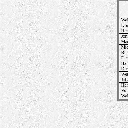
Wal
Kon
Her
Joh
Mar
Mic
Ber
Die
Bar
Die
Wer
Joh
Her
Vol
Wal