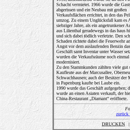
Schacht vermietet. 1966 wurde die Gasts
abgerissen und ein Neubau mit großen
Verkaufsflächen errichtet, in den das P
umzog. Zu einem Unglücksfall kam es 
siebziger Jahre, als ein angetrunkener A
aus Lilienthal geradewegs in das haus hi
und sich dabei tödlich verletzte. Den s
Schaden richtete dabei die Feuerwehr an
Angst vor dem auslaufenden Benzin da
Geschäft samt Inventar unter Wasser set
wurden die Verkaufsräume noch einmal
modernisiert.
Zu den Stammkunden zählten viele gut si
Kaufleute aus der Marcusallee, Oberne
Schwachhausen; auch der Besitzer der 
in Papenburg kaufte bei Laube ein.
1990 wurde das Geschäft aufgegeben; 
wurde an einen Asiaten verkauft, der hie
China-Restaurant „Diamant“ eröffnete.
Fo
zurück 
DRUCKEN