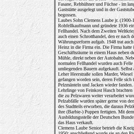
Fasane, Rebhühner und Füchse - im lang
Gaststätte ausgelegt und in der Gaststube
begossen.
Laubes Sohn Clemens Laube jr. (1900-1
Rohfellkaufmann und gründete 1936 ei
Fellhandel. Nach dem Zweiten Weltkrieg
auch einen Schrotthandel, den er nach d
Währungsreform aufgab. 1948 trat auch
Heinz in die Firma ein. Die Firma hatte 
Geschäftsräume in einem Haus neben d
Mühle, direkt neben der Autobahn. Ne
normalen Fellhandel wurden auch Felle
umliegenden Bauern aufgekauft. Selbst 
Leher Heerstraße sollen Marder, Wiesel u
gefangen worden sein, deren Felle sich 
Pelzmänteln und Jacken wieder fanden.
Lehrlinge von Feinkost Hasch brachten 
die zu Pelzwaren weiter verarbeitet wur
Pelzabfälle wurden später gerne von d
des Stadtteils erworben, die daraus Pelz
ihre (Barbie-) Puppen fertigten. Mit de
Ausbildungsstelle der Deutschen Bunde
das Haus verkauft.
Clemens Laube Senior betrieb die Kneip
1950; anschließend wurde sie an den Pä