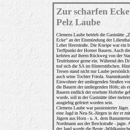
Z
ur scharfen Ecke
Pelz Laube
Clemens Laube betrieb die Gaststätte „Z
Ecke“ an der Einmündung der Lilienthal
Leher Heerstraße. Die Kneipe war ein be
Treffpunkt der Horner Bauern. Auch di
kehrten auf ihrem Rückweg von der Stad
Teufelsmoor gerne ein. Während des Dri
traf sich die SA im Hinterstübchen. Hin
Tresen stand nicht nur Laube persönlich
auch seine Tochter Frieda. Stammkunde
Einwohner der umliegenden Straßen vor
die Bauern der umliegenden Höfe; als e
Bauern endlich der ersehnte Hoferbe ge
wurde, soll in der Gaststätte über mehre
ausgiebig gefeiert worden sein.
Clemens Laube war passionierter Jäger.
eine Jagd in Neu-St.-Jürgen in der er mi
Jägern aus Horn - u. A. dem Bauuntern
Nordmann aus der Berckstraße - jagte.
der Jagd wurde die Beute -Wildkaninch