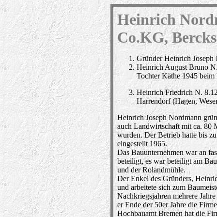
Heinrich No
Co.KG, Berckst
Gründer Heinrich Joseph
Heinrich August Bruno N.
Tochter Käthe 1945 beim
Heinrich Friedrich N. 8.
Harrendorf (Hagen, Weser
Heinrich Joseph Nordmann gründ
auch Landwirtschaft mit ca. 80 
wurden. Der Betrieb hatte bis z
eingestellt 1965.
Das Bauunternehmen war an fas
beteiligt, es war beteiligt am B
und der Rolandmühle.
Der Enkel des Gründers, Heinric
und arbeitete sich zum Baumeis
Nachkriegsjahren mehrere Jahre 
er Ende der 50er Jahre die Firme
Hochbauamt Bremen hat die Fi