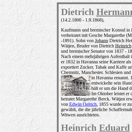
Dietrich
Herman
(14.2.1800 - 1.9.1868),
Kaufmann und bremischer Konsul in
verheiratet mit Gesche Margarethe (M
-1891). Sohn von
Johann
Dietrich Hei
Wätjen, Bruder von Dietrich
Heinrich
und bremischer Senator von 1837 - 1
Nach einem mehrjährigen Aufenthalt 
er 1832 in Havanna seine Karriere al
exportiert Zucker, Tabak und Kaffe un
Chemnitz, Manchester. Schlesien un
in Havanna ernannt. 
entwickelte sein Han
hält er um die Hand d
Im Oktober leistet e
heiratet Margarethe Berck. Wätjen er
von
Edwin Oelrich.
1855 wurde er zum
gewählt, die die jährliche Schaffermah
Witwen ausrichteten.
Heinrich
Eduard