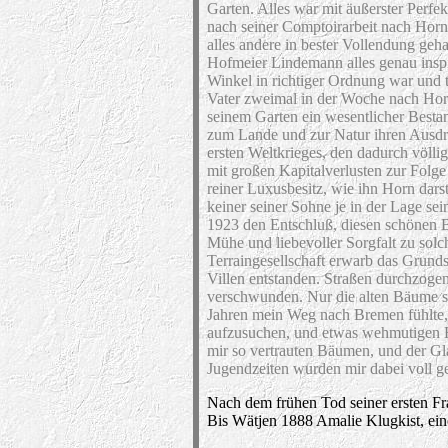
Garten. Alles war mit äußerster Perfe
nach seiner Comptoirarbeit nach Hor
alles andere in bester Vollendung geh
Hofmeier Lindemann alles genau inspi
Winkel in richtiger Ordnung war und 
Vater zweimal in der Woche nach Ho
seinem Garten ein wesentlicher Bestan
zum Lande und zur Natur ihren Ausd
ersten Weltkrieges, den dadurch völlig
mit großen Kapitalverlusten zur Folge 
reiner Luxusbesitz, wie ihn Horn darst
keiner seiner Sohne je in der Lage se
1923 den Entschluß, diesen schönen Be
Mühe und liebevoller Sorgfalt zu solch
Terraingesellschaft erwarb das Grund
Villen entstanden. Straßen durchzogen
verschwunden. Nur die alten Bäume s
Jahren mein Weg nach Bremen fühlte, ve
aufzusuchen, und etwas wehmutigen He
mir so vertrauten Bäumen, und der Gl
Jugendzeiten wurden mir dabei voll g
Nach dem frühen Tod seiner ersten Fr
Bis Wätjen 1888 Amalie Klugkist, ein