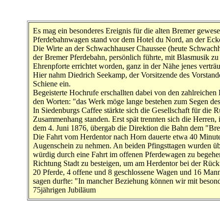
Es mag ein besonderes Ereignis für die alten Bremer gewese
Pferdebahnwagen stand vor dem Hotel du Nord, an der Ecke 
Die Wirte an der Schwachhauser Chaussee (heute Schwachha
der Bremer Pferdebahn, persönlich führte, mit Blasmusik zu
Ehrenpforte errichtet worden, ganz in der Nähe jenes vertr
Hier nahm Diedrich Seekamp, der Vorsitzende des Vorstandes
Schiene ein.
Begeisterte Hochrufe erschallten dabei von den zahlreiche
den Worten: "das Werk möge lange bestehen zum Segen de
In Siedenburgs Caffee stärkte sich die Gesellschaft für di
Zusammenhang standen. Erst spät trennten sich die Herren, i
dem 4. Juni 1876, übergab die Direktion die Bahn dem "Br
Die Fahrt vom Herdentor nach Horn dauerte etwa 40 Minute
Augenschein zu nehmen. An beiden Pfingsttagen wurden über
würdig durch eine Fahrt im offenen Pferdewagen zu begehen
Richtung Stadt zu besteigen, um am Herdentor bei der Rückfa
20 Pferde, 4 offene und 8 geschlossene Wagen und 16 Mann 
sagen durfte: "In mancher Beziehung können wir mit b
75jährigen Jubiläum