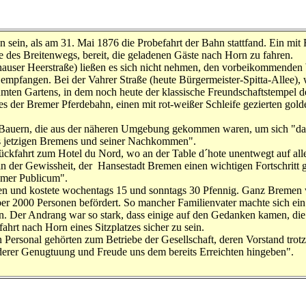
n sein, als am 31. Mai 1876 die Probefahrt der Bahn stattfand. Ein mi
des Breitenwegs, bereit, die geladenen Gäste nach Horn zu fahren.
user Heerstraße) ließen es sich nicht nehmen, den vorbeikommenden 
 empfangen. Bei der Vahrer Straße (heute Bürgermeister-Spitta-Allee),
äumten Gartens, in dem noch heute der klassische Freundschaftstempel 
 der Bremer Pferdebahn, einen mit rot-weißer Schleife gezierten golde
n Bauern, die aus der näheren Umgebung gekommen waren, um sich "dat
s jetzigen Bremens und seiner Nachkommen".
e Rückfahrt zum Hotel du Nord, wo an der Table d´hote unentwegt auf a
n der Gewissheit, der Hansestadt Bremen einen wichtigen Fortschritt ge
emer Publicum".
n und kostete wochentags 15 und sonntags 30 Pfennig. Ganz Bremen 
 2000 Personen befördert. So mancher Familienvater machte sich ein 
. Der Andrang war so stark, dass einige auf den Gedanken kamen, di
hrt nach Horn eines Sitzplatzes sicher zu sein.
Personal gehörten zum Betriebe der Gesellschaft, deren Vorstand tro
esonderer Genugtuung und Freude uns dem bereits Erreichten hi