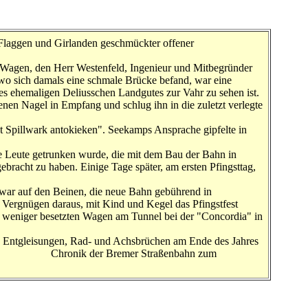
t Flaggen und Girlanden geschmückter offener
Wagen, den Herr Westenfeld, Ingenieur und Mitbegründer
 wo sich damals eine schmale Brücke befand, war eine
des ehemaligen Deliusschen Landgutes zur Vahr zu sehen ist.
nen Nagel in Empfang und schlug ihn in die zuletzt verlegte
 Spillwark antokieken". Seekamps Ansprache gipfelte in
lle Leute getrunken wurde, die mit dem Bau der Bahn in
bracht zu haben. Einige Tage später, am ersten Pfingsttag,
war auf den Beinen, die neue Bahn gebührend in
Vergnügen daraus, mit Kind und Kegel das Pfingstfest
e weniger besetzten Wagen am Tunnel bei der "Concordia" in
tz Entgleisungen, Rad- und Achsbrüchen am Ende des Jahres
ngeben". Chronik der Bremer Straßenbahn zum