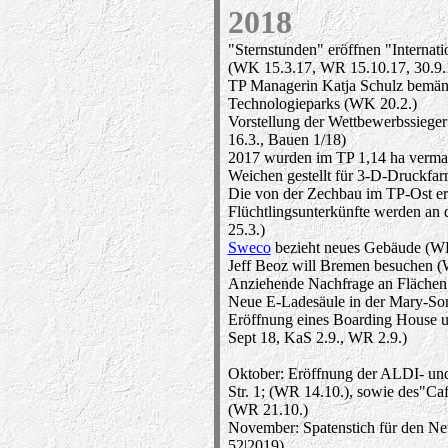
2018
"Sternstunden" eröffnen "Internat
(WK 15.3.17, WR 15.10.17, 30.9.
TP Managerin Katja Schulz bemäng
Technologieparks (WK 20.2.)
Vorstellung der Wettbewerbssiege
16.3., Bauen 1/18)
2017 wurden im TP 1,14 ha verm
Weichen gestellt für 3-D-Druckfar
Die von der Zechbau im TP-Ost e
Flüchtlingsunterkünfte werden an 
25.3.)
Sweco
bezieht neues Gebäude (WK
Jeff Beoz will Bremen besuchen (
Anziehende Nachfrage an Flächen 
Neue E-Ladesäule in der Mary-Som
Eröffnung eines Boarding House u
Sept 18, KaS 2.9., WR 2.9.)
Oktober: Eröffnung der ALDI- un
Str. 1; (WR 14.10.), sowie des"C
(WR 21.10.)
November: Spatenstich für den 
52|2019)