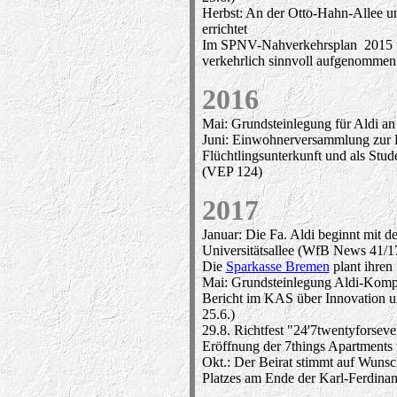
Herbst: An der Otto-Hahn-Allee u
errichtet
Im SPNV-Nahverkehrsplan 2015 wi
verkehrlich sinnvoll aufgenommen
2016
Mai: Grundsteinlegung für Aldi an
Juni: Einwohnerversammlung zur E
Flüchtlingsunterkunft und als St
(VEP 124)
2017
Januar: Die Fa. Aldi beginnt mit 
Universitätsallee (WfB News 41/1
Die
Sparkasse Bremen
plant ihren 
Mai: Grundsteinlegung Aldi-Komp
Bericht im KAS über Innovation u
25.6.)
29.8. Richtfest "24'7twentyforsev
Eröffnung der 7things Apartments 
Okt.: Der Beirat stimmt auf Wuns
Platzes am Ende der Karl-Ferdinan